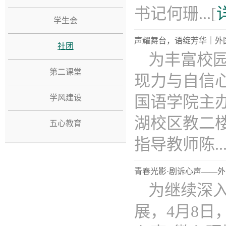
书记何珊...[
学生会
声耀舞台，语绽芳华｜外
社团
为丰富校
第二课堂
现力与自信
国语学院主
学风建设
湖校区教二楼
五心教育
指导教师陈...
青春光影·剧诉心声——
为继续深入
展，4月8日